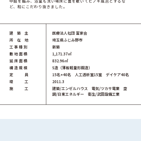
中庭を臨み、浴室も洗い場床に畳を敷いてヒノキ風呂とするな
ど、和にこだわり抜きました。
建 築 主
医療法人社団 富家会
所 在 地
埼玉県ふじみ野市
工 事 種 別
新築
敷 地 面 積
1,171.37㎡
延 床 面 積
832.96㎡
構 造 規 模
S造（薄板軽量形鋼造）
定 員
15名+40名 人工透析室15室 デイケア40名
竣 工
2011.3
施 工
建築/エンゼルハウス 電気/ツカサ電業 空
調/日東エネルギー 衛生/武田設備工業